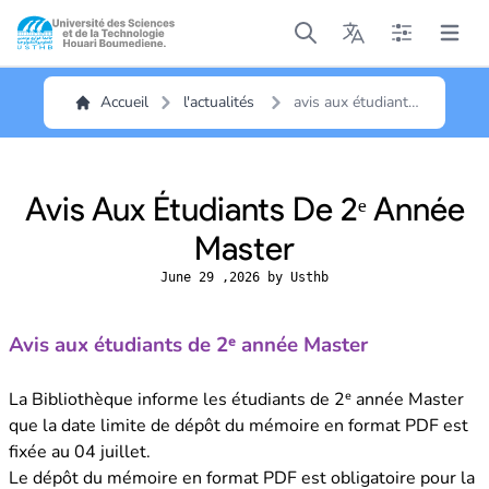
Open main menu
Open main menu
Open main me
Open m
Accueil
l'actualités
avis aux étudiants
de 2ᵉ année
master
Avis Aux Étudiants De 2ᵉ Année
Master
June 29 ,2026 by Usthb
Avis aux étudiants de 2ᵉ année Master
La Bibliothèque informe les étudiants de 2ᵉ année Master
que la date limite de dépôt du mémoire en format PDF est
fixée au 04 juillet.
Le dépôt du mémoire en format PDF est obligatoire pour la