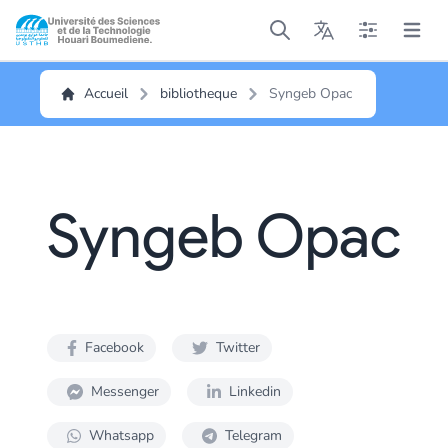
Open main menu
Open main menu
Open main me
Open m
Accueil
bibliotheque
Syngeb Opac
Syngeb Opac
Facebook
Twitter
Messenger
Linkedin
Whatsapp
Telegram