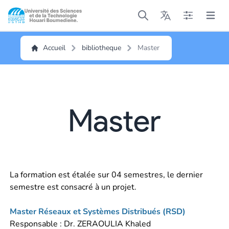
Open main menu
Open main menu
Open main me
Open m
Accueil
bibliotheque
Master
Master
La formation est étalée sur 04 semestres, le dernier
semestre est consacré à un projet.
Master Réseaux et Systèmes Distribués (RSD)
Responsable : Dr. ZERAOULIA Khaled